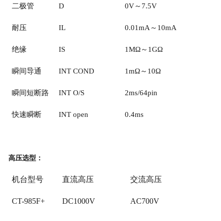
二极管
D
0V～7.5V
耐压
IL
0.01mA～10mA
绝缘
IS
1MΩ～1GΩ
瞬间导通
INT COND
1mΩ～10Ω
瞬间短断路
INT O/S
2ms/64pin
快速瞬断
INT open
0.4ms
高压选型：
机台型号
直流高压
交流高压
CT-985
F+
DC1000V
AC700V