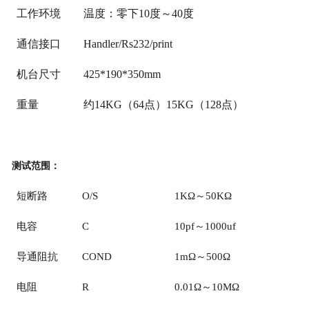
工作环境
温度：零下10度～40度
通信接口
Handler/Rs232/print
机台尺寸
425*190*350mm
重量
约14KG（64点）15KG（128点）
测试范围：
短断路
O/S
1KΩ～50KΩ
电容
C
10pf～1000uf
导通阻抗
COND
1mΩ～500Ω
电阻
R
0.01Ω～10MΩ